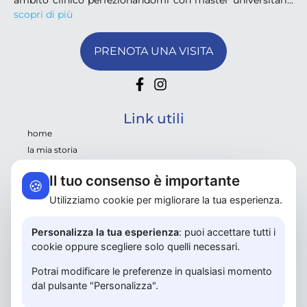
ambito clinico perfezionandomi con master universitari…
scopri di più
PRENOTA UNA VISITA
Link utili
home
la mia storia
servizi
Il tuo consenso è importante
🍪
nutrizione e microbiota
psiconutrizione
Utilizziamo cookie per migliorare la tua esperienza.
news e ricette
Personalizza la tua esperienza
: puoi accettare tutti i
contatti
cookie oppure scegliere solo quelli necessari.
privacy policy
map
Potrai modificare le preferenze in qualsiasi momento
prenota una visita
dal pulsante "Personalizza".
consulenza gratuita 20 min