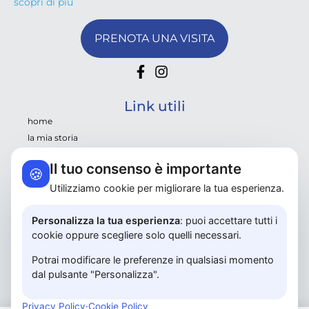
scopri di più
PRENOTA UNA VISITA
Link utili
home
la mia storia
servizi
Il tuo consenso è importante
🍪
nutrizione e microbiota
Utilizziamo cookie per migliorare la tua esperienza.
psiconutrizione
news e ricette
Personalizza la tua esperienza
: puoi accettare tutti i
contatti
cookie oppure scegliere solo quelli necessari.
privacy policy
map
Potrai modificare le preferenze in qualsiasi momento
prenota una visita
dal pulsante "Personalizza".
consulenza gratuita 20 min
Privacy Policy
·
Cookie Policy