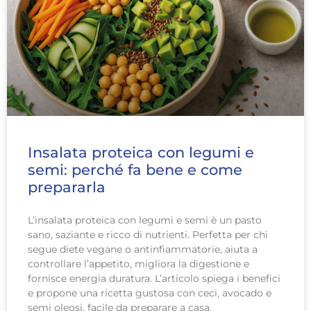
Insalata proteica con legumi e
semi: perché fa bene e come
prepararla
L’insalata proteica con legumi e semi è un pasto
sano, saziante e ricco di nutrienti. Perfetta per chi
segue diete vegane o antinfiammatorie, aiuta a
controllare l’appetito, migliora la digestione e
fornisce energia duratura. L’articolo spiega i benefici
e propone una ricetta gustosa con ceci, avocado e
semi oleosi, facile da preparare a casa.